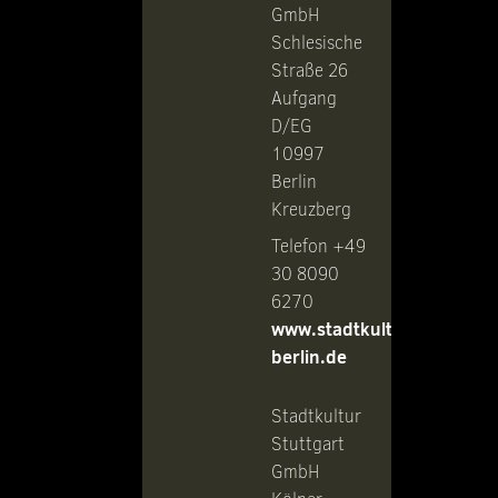
GmbH
Schlesische
Straße 26
Aufgang
D/EG
10997
Berlin
Kreuzberg
Telefon +49
30 8090
6270
www.stadtkultur-
berlin.de
Stadtkultur
Stuttgart
GmbH