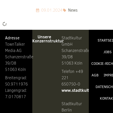
09.01.2024
News
Unsere
Adresse
Stadtkultur
Konzernstruktur
STARTSE
TownTalker
GmbH
Media AG
Schanzenstraße
JOBS
Schanzenstraße
39/D8
39/D8
51063 Köln
COOKIE-RICH
51063 Köln
Telefon +49
AGB
IMPR
Breitengrad:
221
50.9711976
650750-0
DATENSCH
www.stadtkultur.de
Längengrad:
7.0170817
KONTAK
Stadtkultur
Berlin