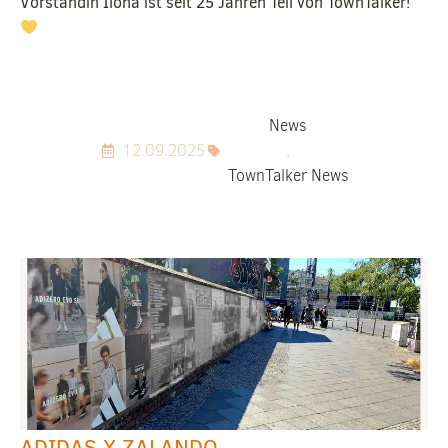
Vorständin Ilona ist seit 25 Jahren Teil von TownTalker!
News
12.09.2025
,
TownTalker News
ADIDAS X ZALANDO