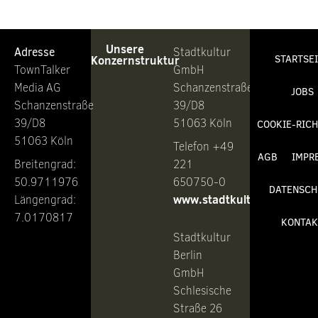
Unsere
Adresse
Stadtkultur
Konzernstruktur
STARTSE
TownTalker
GmbH
Media AG
Schanzenstraße
JOBS
Schanzenstraße
39/D8
39/D8
51063 Köln
COOKIE-RICH
51063 Köln
Telefon +49
AGB
IMPR
Breitengrad:
221
50.9711976
650750-0
DATENSCH
www.stadtkultur.de
Längengrad:
7.0170817
KONTAK
Stadtkultur
Berlin
GmbH
Schlesische
Straße 26