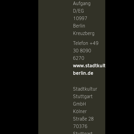
Aufgang
D/EG
10997
Berlin
Kreuzberg
Telefon +49
30 8090
6270
www.stadtkultur-
berlin.de
Stadtkultur
Stuttgart
GmbH
Kölner
Straße 28
70376
Stuttgart