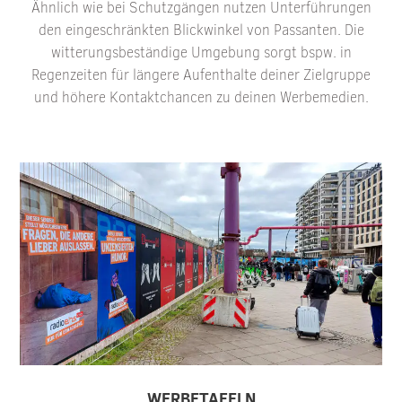
Ähnlich wie bei Schutzgängen nutzen Unterführungen
den eingeschränkten Blickwinkel von Passanten. Die
witterungsbeständige Umgebung sorgt bspw. in
Regenzeiten für längere Aufenthalte deiner Zielgruppe
und höhere Kontaktchancen zu deinen Werbemedien.
WERBETAFELN