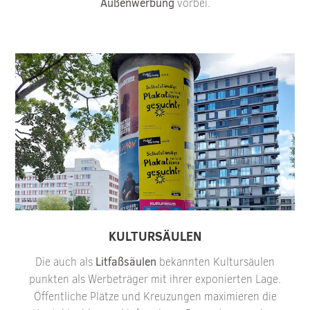
Außenwerbung
vorbei.
KULTURSÄULEN
Die auch als
Litfaßsäulen
bekannten Kultursäulen
punkten als Werbeträger mit ihrer exponierten Lage.
Öffentliche Plätze und Kreuzungen maximieren die