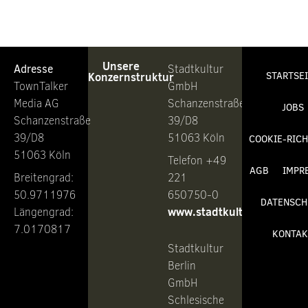
Unsere
Adresse
Stadtkultur
Konzernstruktur
STARTSE
TownTalker
GmbH
Media AG
Schanzenstraße
JOBS
Schanzenstraße
39/D8
39/D8
51063 Köln
COOKIE-RICH
51063 Köln
Telefon +49
AGB
IMPR
Breitengrad:
221
50.9711976
650750-0
DATENSCH
www.stadtkultur.de
Längengrad:
7.0170817
KONTAK
Stadtkultur
Berlin
GmbH
Schlesische