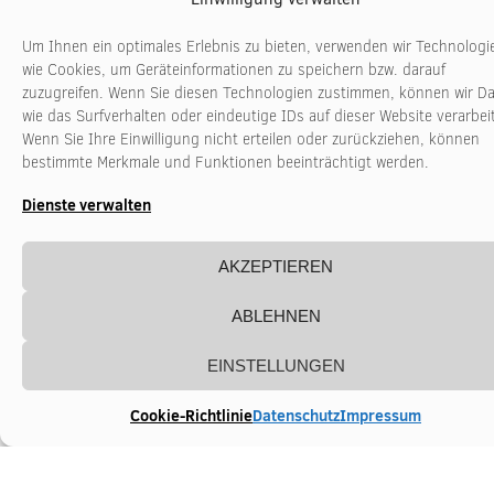
Rostock
Sindelfingen
Um Ihnen ein optimales Erlebnis zu bieten, verwenden wir Technologi
Solingen
Stuttgart
wie Cookies, um Geräteinformationen zu speichern bzw. darauf
zuzugreifen. Wenn Sie diesen Technologien zustimmen, können wir D
Waiblingen
Wiesbaden
wie das Surfverhalten oder eindeutige IDs auf dieser Website verarbei
Wenn Sie Ihre Einwilligung nicht erteilen oder zurückziehen, können
Wiesbaden
Wuppertal
bestimmte Merkmale und Funktionen beeinträchtigt werden.
Zwickau
Dienste verwalten
AKZEPTIEREN
ABLEHNEN
EINSTELLUNGEN
Cookie-Richtlinie
Datenschutz
Impressum