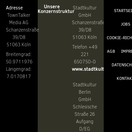
Unsere
Adresse
Stadtkultur
Konzernstruktur
STARTSE
TownTalker
GmbH
Media AG
Schanzenstraße
JOBS
Schanzenstraße
39/D8
39/D8
51063 Köln
COOKIE-RICH
51063 Köln
Telefon +49
AGB
IMPR
Breitengrad:
221
50.9711976
650750-0
DATENSCH
www.stadtkultur.de
Längengrad:
7.0170817
KONTAK
Stadtkultur
Berlin
GmbH
Schlesische
Straße 26
Aufgang
D/EG