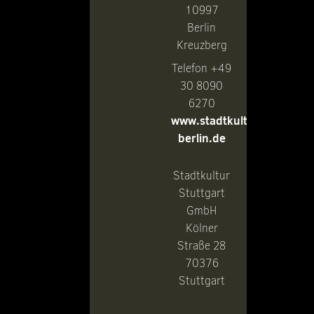
10997
Berlin
Kreuzberg
Telefon +49
30 8090
6270
www.stadtkultur-
berlin.de
Stadtkultur
Stuttgart
GmbH
Kölner
Straße 28
70376
Stuttgart