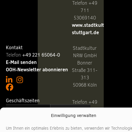
Telefon +49
711
53069140
www.stadtkultur-
stuttgart.de
Kontakt
Stadtkultur
Telefon ‭
+49 221 65064-0
NRW GmbH
E-Mail senden
Bonner
OOH-Newsletter abonnieren
Straße 311-
313
50968 Köln
Geschäftszeiten
Telefon +49
221
Montag - Donnerstag
10:00 - 17:00 Uhr
Einwilligung verwalten
3481017
Freitag
10:00 - 16:00 Uhr
www.stadtkultur-
Um Ihnen ein optimales Erlebnis zu bieten, verwenden wir Technologi
nrw.de