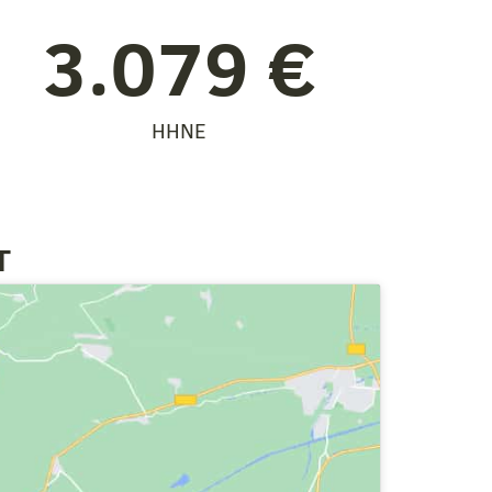
3.079
 €
HHNE
T