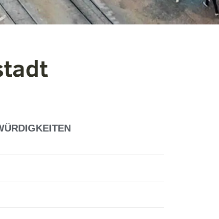
tadt
WÜRDIGKEITEN