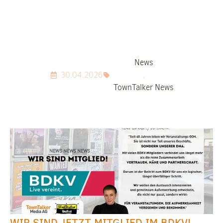
News
30.04.2026
,
TownTalker News
WIR SIND JETZT MITGLIED IM BDKV!