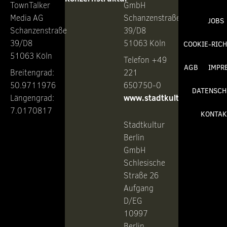
TownTalker
GmbH
Media AG
Schanzenstraße
JOBS
Schanzenstraße
39/D8
39/D8
51063 Köln
COOKIE-RICH
51063 Köln
Telefon +49
AGB
IMPR
Breitengrad:
221
50.9711976
650750-0
DATENSCH
www.stadtkultur.de
Längengrad:
7.0170817
KONTAK
Stadtkultur
Berlin
GmbH
Schlesische
Straße 26
Aufgang
D/EG
10997
Berlin