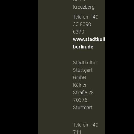
Kreuzberg
Telefon +49
30 8090
6270
www.stadtkultur-
berlin.de
Stadtkultur
Stuttgart
GmbH
Kölner
Straße 28
70376
Stuttgart
Telefon +49
711