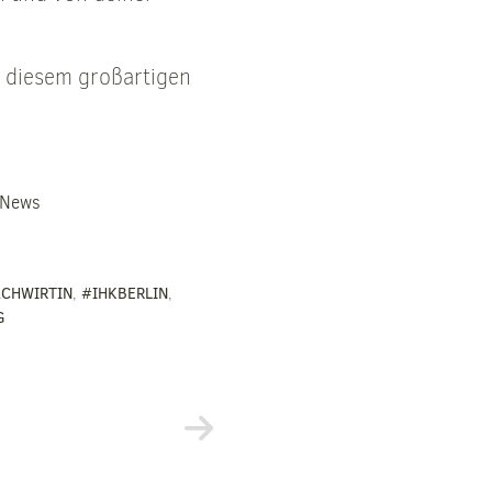
u diesem großartigen
 News
CHWIRTIN
,
#IHKBERLIN
,
G