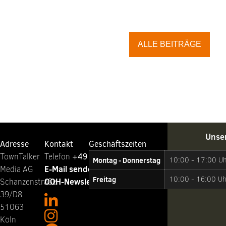
ALLE BEITRÄGE
Unse
Adresse
Kontakt
Geschäftszeiten
TownTalker
Telefon ‭
+49 221 65064-0
Montag - Donnerstag
10:00 - 17:00 U
E-Mail senden
Media AG
Freitag
10:00 - 16:00 Uh
OOH-Newsletter abonnieren
Schanzenstraße
39/D8
51063
Köln