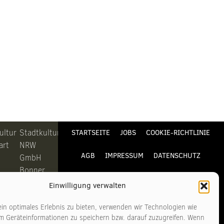
ultur
Stadtkultur
STARTSEITE
JOBS
COOKIE-RICHTLINIE
art
NRW
AGB
IMPRESSUM
DATENSCHUTZ
GmbH
Bonner
KONTAKT
Straße
Einwilligung verwalten
311-313
6
50968
in optimales Erlebnis zu bieten, verwenden wir Technologien wie
m Geräteinformationen zu speichern bzw. darauf zuzugreifen. Wenn
art
Köln