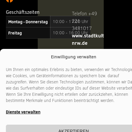
Geschäftszeiten
Telefon +49
221
Montag - Donnerstag
10:00 - 17:00 Uhr
3481017
Freitag
10:00 - 16:00 Uhr
www.stadtkultur-
nrw.de
Einwilligung verwalten
Um Ihnen ein optimales Erlebnis zu bieten, verwenden wir Technologi
wie Cookies, um Geräteinformationen zu speichern bzw. darauf
zuzugreifen. Wenn Sie diesen Technologien zustimmen, können wir D
wie das Surfverhalten oder eindeutige IDs auf dieser Website verarbei
Wenn Sie Ihre Einwilligung nicht erteilen oder zurückziehen, können
bestimmte Merkmale und Funktionen beeinträchtigt werden.
Dienste verwalten
AKZEPTIEREN