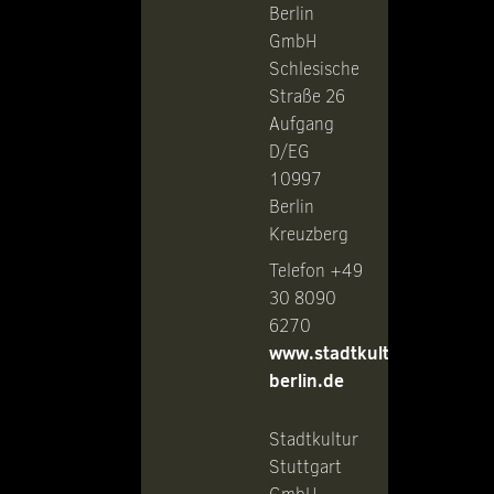
Berlin
GmbH
Schlesische
Straße 26
Aufgang
D/EG
10997
Berlin
Kreuzberg
Telefon +49
30 8090
6270
www.stadtkultur-
berlin.de
Stadtkultur
Stuttgart