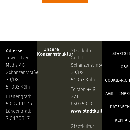
Unsere
Adresse
Stadtkultur
Konzernstruktur
STARTSE
TownTalker
GmbH
Media AG
Schanzenstraße
JOBS
Schanzenstraße
39/D8
39/D8
51063 Köln
COOKIE-RICH
51063 Köln
Telefon +49
AGB
IMPR
Breitengrad:
221
50.9711976
650750-0
DATENSCH
www.stadtkultur.de
Längengrad:
7.0170817
KONTAK
Stadtkultur