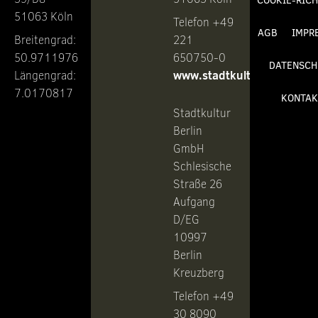
COOKIE-RICH
51063 Köln
Telefon +49
AGB
IMPR
Breitengrad:
221
50.9711976
650750-0
DATENSCH
www.stadtkultur.de
Längengrad:
7.0170817
KONTAK
Stadtkultur
Berlin
GmbH
Schlesische
Straße 26
Aufgang
D/EG
10997
Berlin
Kreuzberg
Telefon +49
30 8090