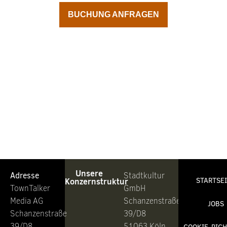
BUCHUNG ANFRAGEN
Unsere
Adresse
Stadtkultur
Konzernstruktur
STARTSE
TownTalker
GmbH
Media AG
Schanzenstraße
JOBS
Schanzenstraße
39/D8
39/D8
51063 Köln