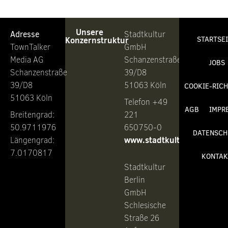
Unsere
Adresse
Stadtkultur
Konzernstruktur
STARTSE
TownTalker
GmbH
Media AG
Schanzenstraße
JOBS
Schanzenstraße
39/D8
39/D8
51063 Köln
COOKIE-RICH
51063 Köln
Telefon +49
AGB
IMPR
Breitengrad:
221
50.9711976
650750-0
DATENSCH
www.stadtkultur.de
Längengrad:
7.0170817
KONTAK
Stadtkultur
Berlin
GmbH
Schlesische
Straße 26