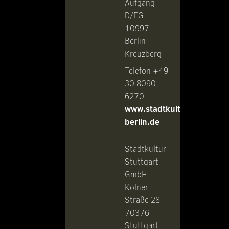
Aufgang
D/EG
10997
Berlin
Kreuzberg
Telefon +49
30 8090
6270
www.stadtkultur-
berlin.de
Stadtkultur
Stuttgart
GmbH
Kölner
Straße 28
70376
Stuttgart