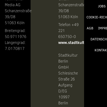
Media AG
Schanzenstraße
JOBS
Schanzenstraße
39/D8
39/D8
51063 Köln
COOKIE-RICH
51063 Köln
Telefon +49
AGB
IMPR
Breitengrad:
221
50.9711976
650750-0
DATENSCH
www.stadtkultur.de
Längengrad:
7.0170817
KONTAK
Stadtkultur
Berlin
GmbH
Schlesische
Straße 26
Aufgang
D/EG
10997
Berlin