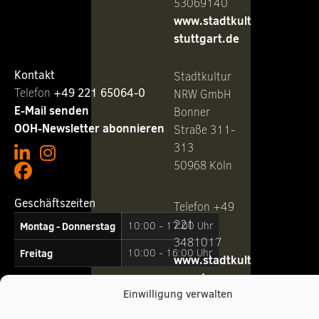
53069140
www.stadtkultur-
stuttgart.de
Kontakt
Stadtkultur
Telefon ‭
+49 221 65064-0
NRW GmbH
E-Mail senden
Bonner
OOH-Newsletter abonnieren
Straße 311-
313
50968 Köln
Geschäftszeiten
Telefon +49
221
Montag - Donnerstag
10:00 - 17:00 Uhr
3481017
Freitag
10:00 - 16:00 Uhr
www.stadtkultur-
nrw.de
Einwilligung verwalten