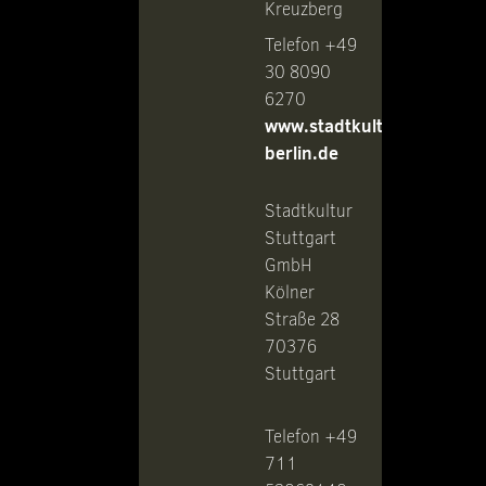
Kreuzberg
Telefon +49
30 8090
6270
www.stadtkultur-
berlin.de
Stadtkultur
Stuttgart
GmbH
Kölner
Straße 28
70376
Stuttgart
Telefon +49
711