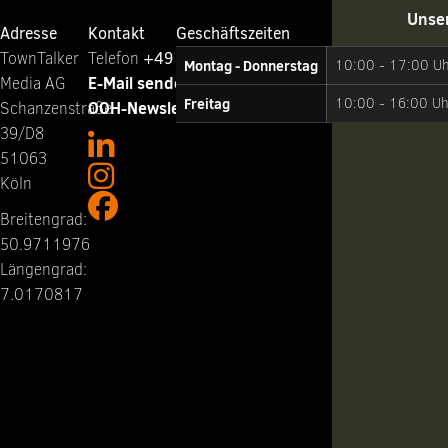
Unse
Adresse
Kontakt
Geschäftszeiten
TownTalker
Telefon ‭
+49 221 65064-0
Montag - Donnerstag
10:00 - 17:00 U
E-Mail senden
Media AG
Freitag
10:00 - 16:00 Uh
OOH-Newsletter abonnieren
Schanzenstraße
39/D8
51063
Köln
Breitengrad:
50.9711976
Längengrad:
7.0170817