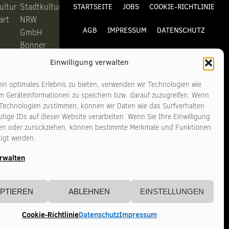
ultur
Stadtkultur
STARTSEITE
JOBS
COOKIE-RICHTLINIE
art
NRW
AGB
IMPRESSUM
DATENSCHUTZ
GmbH
Bonner
KONTAKT
Straße
Einwilligung verwalten
311-313
6
50968
in optimales Erlebnis zu bieten, verwenden wir Technologien wie
m Geräteinformationen zu speichern bzw. darauf zuzugreifen. Wenn
art
Köln
 Technologien zustimmen, können wir Daten wie das Surfverhalten
tige IDs auf dieser Website verarbeiten. Wenn Sie Ihre Einwilligung
n
Telefon
ilen oder zurückziehen, können bestimmte Merkmale und Funktionen
tigt werden.
11
+49 221
140
3481017
erwalten
tadtkultur-
www.stadtkultur-
art.de
nrw.de
PTIEREN
ABLEHNEN
EINSTELLUNGEN
Cookie-Richtlinie
Datenschutz
Impressum