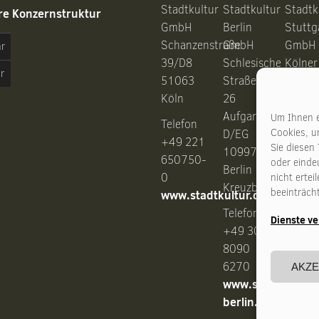
Stadtkultur
Stadtkultur
Stadtk
re Konzernstruktur
GmbH
Berlin
Stuttg
Schanzenstraße
GmbH
GmbH
hr
39/D8
Schlesische
Kölner
r
51063
Straße
Straße
Köln
26
28
Aufgang
7037
Um Ihnen e
Telefon
Cookies, u
D/EG
Stuttg
+49 221
Sie diesen
10997
650750-
oder eindeu
Berlin
0
Telefo
nicht erte
Kreuzberg
beeinträch
www.stadtkultur.de
+49 7
Telefon
53069
Dienste v
www.s
+49 30
stuttg
8090
6270
AKZE
www.stadtkultur-
berlin.de