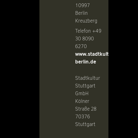
10997
Berlin
Kreuzberg
Telefon +49
30 8090
6270
www.stadtkultur-
berlin.de
Stadtkultur
Stuttgart
GmbH
Kölner
Straße 28
70376
Stuttgart