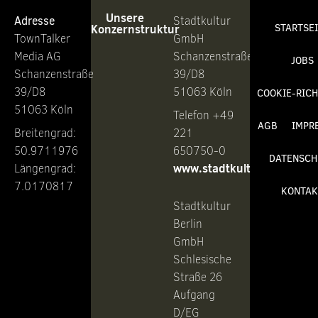
Unsere
Adresse
Stadtkultur
Konzernstruktur
STARTSE
TownTalker
GmbH
Media AG
Schanzenstraße
JOBS
Schanzenstraße
39/D8
39/D8
51063 Köln
COOKIE-RICH
51063 Köln
Telefon +49
AGB
IMPR
Breitengrad:
221
50.9711976
650750-0
DATENSCH
www.stadtkultur.de
Längengrad:
7.0170817
KONTAK
Stadtkultur
Berlin
GmbH
Schlesische
Straße 26
Aufgang
D/EG