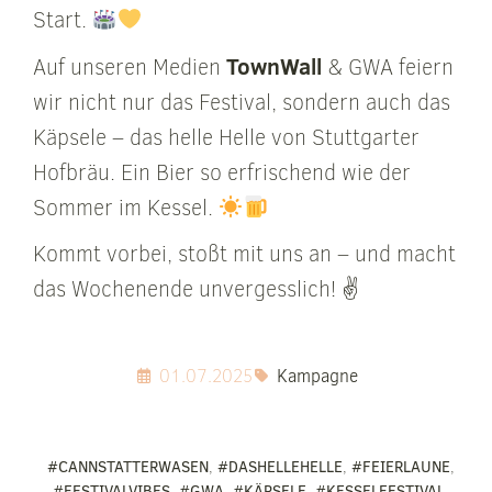
Start.
TownWall
Auf unseren Medien
& GWA feiern
wir nicht nur das Festival, sondern auch das
Käpsele – das helle Helle von Stuttgarter
Hofbräu. Ein Bier so erfrischend wie der
Sommer im Kessel.
Kommt vorbei, stoßt mit uns an – und macht
das Wochenende unvergesslich! ✌️
01.07.2025
Kampagne
#CANNSTATTERWASEN
,
#DASHELLEHELLE
,
#FEIERLAUNE
,
#FESTIVALVIBES
,
#GWA
,
#KÄPSELE
,
#KESSELFESTIVAL
,