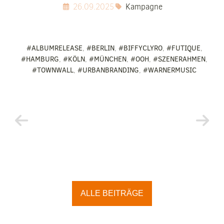
26.09.2025
Kampagne
#ALBUMRELEASE
,
#BERLIN
,
#BIFFYCLYRO
,
#FUTIQUE
,
#HAMBURG
,
#KÖLN
,
#MÜNCHEN
,
#OOH
,
#SZENERAHMEN
,
#TOWNWALL
,
#URBANBRANDING
,
#WARNERMUSIC
ALLE BEITRÄGE