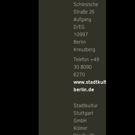
Schlesische
Straße 26
Aufgang
D/EG
10997
Berlin
Kreuzberg
Telefon +49
30 8090
6270
www.stadtkultur-
berlin.de
Stadtkultur
Stuttgart
GmbH
Kölner