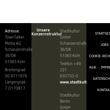
Unsere
Adresse
Stadtkultur
Konzernstruktur
STARTSE
TownTalker
GmbH
Media AG
Schanzenstraße
JOBS
Schanzenstraße
39/D8
39/D8
51063 Köln
COOKIE-RICH
51063 Köln
Telefon +49
AGB
IMPR
Breitengrad:
221
50.9711976
650750-0
DATENSCH
www.stadtkultur.de
Längengrad:
7.0170817
KONTAK
Stadtkultur
Berlin
GmbH