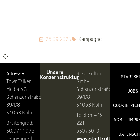
26.09.2025
Kampagne
Unsere
Adresse
Stadtkultur
Konzernstruktur
STARTSE
TownTalker
GmbH
Media AG
Schanzenstraße
JOBS
Schanzenstraße
39/D8
39/D8
51063 Köln
COOKIE-RICH
51063 Köln
Telefon +49
AGB
IMPR
Breitengrad:
221
50.9711976
650750-0
DATENSCH
www.stadtkultur.de
Längengrad: