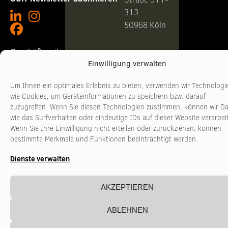
313
50968 Köln
Geschäftszeiten
Telefon +49
Einwilligung verwalten
221
Montag - Donnerstag
10:00 - 17:00 Uhr
3481017
Um Ihnen ein optimales Erlebnis zu bieten, verwenden wir Technologi
Freitag
10:00 - 16:00 Uhr
www.stadtkultur-
wie Cookies, um Geräteinformationen zu speichern bzw. darauf
nrw.de
zuzugreifen. Wenn Sie diesen Technologien zustimmen, können wir D
wie das Surfverhalten oder eindeutige IDs auf dieser Website verarbei
Wenn Sie Ihre Einwilligung nicht erteilen oder zurückziehen, können
bestimmte Merkmale und Funktionen beeinträchtigt werden.
Dienste verwalten
AKZEPTIEREN
ABLEHNEN