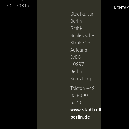
7.0170817
KONTAK
Stadtkultur
Berlin
GmbH
Schlesische
Straße 26
Aufgang
D/EG
10997
Berlin
Kreuzberg
Telefon +49
30 8090
6270
www.stadtkultur-
berlin.de