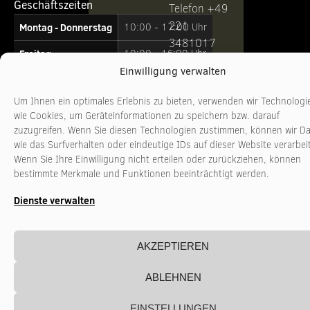
Geschäftszeiten
Telefon +49
221
Montag - Donnerstag
10:00 - 17:00 Uhr
3481017
Freitag
10:00 - 16:00 Uhr
www.stadtkultur-
Einwilligung verwalten
nrw.de
Um Ihnen ein optimales Erlebnis zu bieten, verwenden wir Technologi
wie Cookies, um Geräteinformationen zu speichern bzw. darauf
zuzugreifen. Wenn Sie diesen Technologien zustimmen, können wir D
wie das Surfverhalten oder eindeutige IDs auf dieser Website verarbei
Wenn Sie Ihre Einwilligung nicht erteilen oder zurückziehen, können
bestimmte Merkmale und Funktionen beeinträchtigt werden.
Dienste verwalten
AKZEPTIEREN
ABLEHNEN
EINSTELLUNGEN