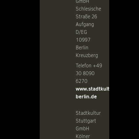
GmbH
Schlesische
Straße 26
Aufgang
D/EG
10997
Berlin
Kreuzberg
Telefon +49
30 8090
6270
www.stadtkultur-
berlin.de
Stadtkultur
Stuttgart
GmbH
Kölner