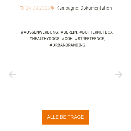
24.09.2025
Kampagne
,
Dokumentation
#AUSSENWERBUNG
,
#BERLIN
,
#BUTTERNUTBOX
,
#HEALTHYDOGS
,
#OOH
,
#STREETFENCE
,
#URBANBRANDING
ALLE BEITRÄGE