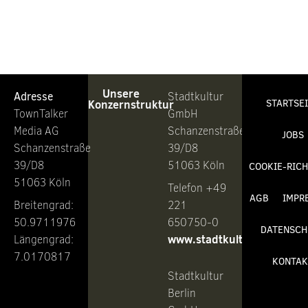
Unsere
Adresse
Stadtkultur
Konzernstruktur
STARTSE
TownTalker
GmbH
Media AG
Schanzenstraße
JOBS
Schanzenstraße
39/D8
39/D8
51063 Köln
COOKIE-RICH
51063 Köln
Telefon +49
AGB
IMPR
Breitengrad:
221
50.9711976
650750-0
DATENSCH
www.stadtkultur.de
Längengrad:
7.0170817
KONTAK
Stadtkultur
Berlin