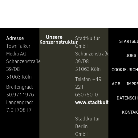
Unsere
Adresse
Stadtkultur
Konzernstruktur
STARTSE
TownTalker
GmbH
Media AG
Schanzenstraße
JOBS
Schanzenstraße
39/D8
39/D8
51063 Köln
COOKIE-RICH
51063 Köln
Telefon +49
AGB
IMPR
Breitengrad:
221
50.9711976
650750-0
DATENSCH
www.stadtkultur.de
Längengrad:
7.0170817
KONTAK
Stadtkultur
Berlin
GmbH