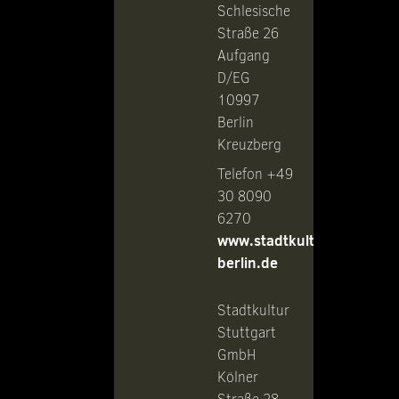
Schlesische
Straße 26
Aufgang
D/EG
10997
Berlin
Kreuzberg
Telefon +49
30 8090
6270
www.stadtkultur-
berlin.de
Stadtkultur
Stuttgart
GmbH
Kölner