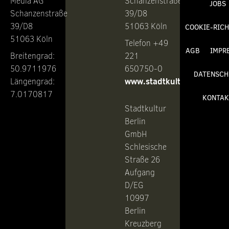
Media AG
Schanzenstraße
JOBS
Schanzenstraße
39/D8
39/D8
51063 Köln
COOKIE-RICH
51063 Köln
Telefon +49
AGB
IMPR
Breitengrad:
221
50.9711976
650750-0
DATENSCH
www.stadtkultur.de
Längengrad:
7.0170817
KONTAK
Stadtkultur
Berlin
GmbH
Schlesische
Straße 26
Aufgang
D/EG
10997
Berlin
Kreuzberg