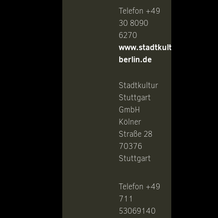
Telefon +49
30 8090
6270
www.stadtkultur-
berlin.de
Stadtkultur
Stuttgart
GmbH
Kölner
Straße 28
70376
Stuttgart
Telefon +49
711
53069140