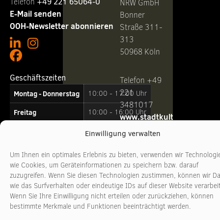
Telefon ‭
+49 221 65064-0
NRW GmbH
E-Mail senden
Bonner
OOH-Newsletter abonnieren
Straße 311-
313
50968 Köln
Geschäftszeiten
Telefon +49
221
Montag - Donnerstag
10:00 - 17:00 Uhr
3481017
Freitag
10:00 - 16:00 Uhr
www.stadtkultur-
nrw.de
Einwilligung verwalten
Um Ihnen ein optimales Erlebnis zu bieten, verwenden wir Technologi
wie Cookies, um Geräteinformationen zu speichern bzw. darauf
zuzugreifen. Wenn Sie diesen Technologien zustimmen, können wir D
wie das Surfverhalten oder eindeutige IDs auf dieser Website verarbei
Wenn Sie Ihre Einwilligung nicht erteilen oder zurückziehen, können
bestimmte Merkmale und Funktionen beeinträchtigt werden.