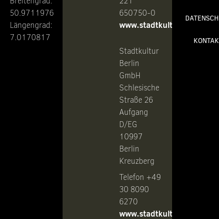
Breitengrad:
221
50.9711976
650750-0
DATENSCH
www.stadtkultur.de
Längengrad:
7.0170817
KONTAK
Stadtkultur
Berlin
GmbH
Schlesische
Straße 26
Aufgang
D/EG
10997
Berlin
Kreuzberg
Telefon +49
30 8090
6270
www.stadtkultur-