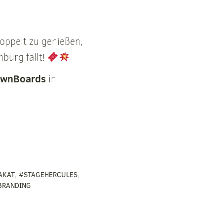
oppelt zu genießen,
burg fällt!
ownBoards
in
AKAT
,
#STAGEHERCULES
,
BRANDING