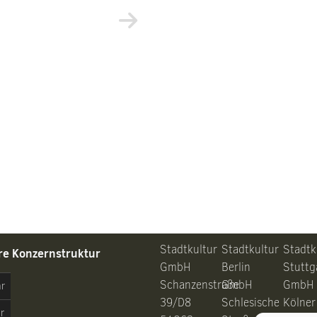
Stadtkultur
Stadtkultur
Stadtk
re Konzernstruktur
GmbH
Berlin
Stuttg
Schanzenstraße
GmbH
GmbH
hr
39/D8
Schlesische
Kölner
r