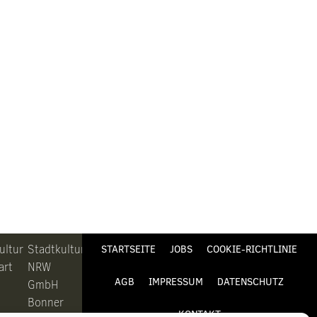
ultur
Stadtkultur
STARTSEITE
JOBS
COOKIE-RICHTLINIE
art
NRW
AGB
IMPRESSUM
DATENSCHUTZ
GmbH
Bonner
KONTAKT