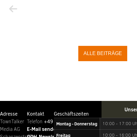
ALLE BEITRÄGE
Unse
Adresse
Kontakt
Geschäftszeiten
TownTalker
Telefon ‭
+49 221 65064-0
Montag - Donnerstag
10:00 - 17:00 U
E-Mail senden
Media AG
Freitag
10:00 - 16:00 Uh
OOH-Newsletter abonnieren
Schanzenstraße