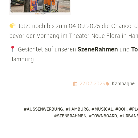
Jetzt noch bis zum 04.09.2025 die Chance, d
bevor der Vorhang im Theater Neue Flora in Ham
SzeneRahmen
T
Gesichtet auf unseren
und
Hamburg
22.07.2025
Kampagne
#AUSSENWERBUNG
,
#HAMBURG
,
#MUSICAL
,
#OOH
,
#PL
#SZENERAHMEN
,
#TOWNBOARD
,
#URBAN