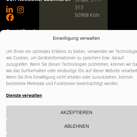
313
50968 Köln
Geschäftszeiten
Telefon +49
Einwilligung verwalten
221
Montag - Donnerstag
10:00 - 17:00 Uhr
3481017
Um Ihnen ein optimales Erlebnis zu bieten, verwenden wir Technologi
Freitag
10:00 - 16:00 Uhr
www.stadtkultur-
wie Cookies, um Geräteinformationen zu speichern bzw. darauf
nrw.de
zuzugreifen. Wenn Sie diesen Technologien zustimmen, können wir D
wie das Surfverhalten oder eindeutige IDs auf dieser Website verarbei
Wenn Sie Ihre Einwilligung nicht erteilen oder zurückziehen, können
bestimmte Merkmale und Funktionen beeinträchtigt werden.
Dienste verwalten
AKZEPTIEREN
ABLEHNEN