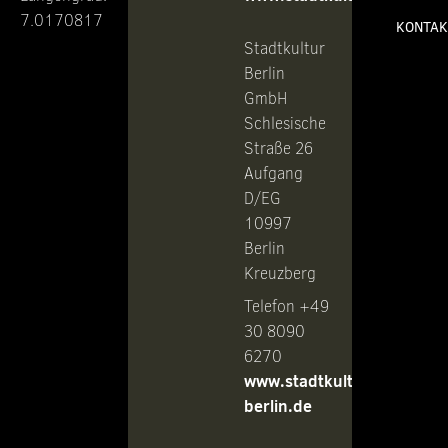
7.0170817
KONTAK
Stadtkultur
Berlin
GmbH
Schlesische
Straße 26
Aufgang
D/EG
10997
Berlin
Kreuzberg
Telefon +49
30 8090
6270
www.stadtkultur-
berlin.de