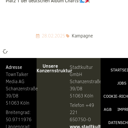
Platz 1 der deutschen Album Charts!
28.02.2025
Kampagne
Unsere
Adresse
Stadtkultur
Konzernstruktur
STARTSE
TownTalker
GmbH
Media AG
Schanzenstraße
JOBS
Schanzenstraße
39/D8
39/D8
51063 Köln
COOKIE-RICH
51063 Köln
Telefon +49
AGB
IMPR
Breitengrad:
221
50.9711976
650750-0
DATENSCH
www.stadtkultur.de
Längengrad: