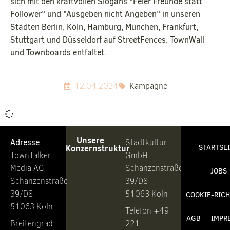
sich mit den kraftvollen Slogans "Feier Freunde statt
Follower" und "Ausgeben nicht Angeben" in unseren
Städten Berlin, Köln, Hamburg, München, Frankfurt,
Stuttgart und Düsseldorf auf StreetFences, TownWall
und Townboards entfaltet.
12.04.2024
Kampagne
Unsere
Adresse
Stadtkultur
Konzernstruktur
STARTSE
TownTalker
GmbH
Media AG
Schanzenstraße
JOBS
Schanzenstraße
39/D8
39/D8
51063 Köln
COOKIE-RICH
51063 Köln
Telefon +49
AGB
IMPR
Breitengrad:
221