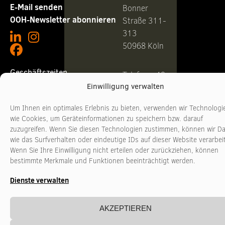
E-Mail senden
Bonner
OOH-Newsletter abonnieren
Straße 311-
313
50968 Köln
Geschäftszeiten
Telefon +49
Einwilligung verwalten
221
Montag - Donnerstag
10:00 - 17:00 Uhr
3481017
Freitag
10:00 - 16:00 Uhr
Um Ihnen ein optimales Erlebnis zu bieten, verwenden wir Technologi
www.stadtkultur-
wie Cookies, um Geräteinformationen zu speichern bzw. darauf
nrw.de
zuzugreifen. Wenn Sie diesen Technologien zustimmen, können wir D
wie das Surfverhalten oder eindeutige IDs auf dieser Website verarbei
Wenn Sie Ihre Einwilligung nicht erteilen oder zurückziehen, können
bestimmte Merkmale und Funktionen beeinträchtigt werden.
Dienste verwalten
AKZEPTIEREN