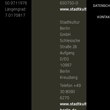
50.9711976
650750-0
DATENSCH
www.stadtkultur.de
Längengrad:
7.0170817
KONTAK
Stadtkultur
Berlin
GmbH
Schlesische
Straße 26
Aufgang
D/EG
10997
Berlin
Kreuzberg
Telefon +49
30 8090
6270
www.stadtkultur-