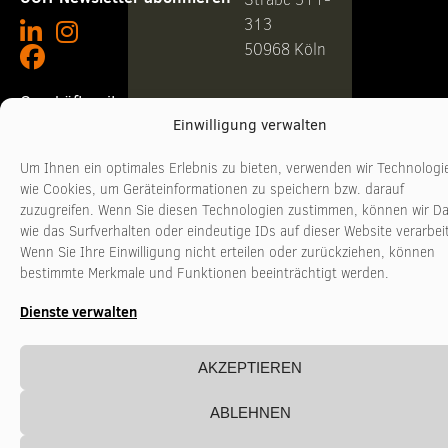
313
50968 Köln
Geschäftszeiten
Telefon +49
Einwilligung verwalten
221
Montag - Donnerstag
10:00 - 17:00 Uhr
3481017
Um Ihnen ein optimales Erlebnis zu bieten, verwenden wir Technologi
Freitag
10:00 - 16:00 Uhr
www.stadtkultur-
wie Cookies, um Geräteinformationen zu speichern bzw. darauf
nrw.de
zuzugreifen. Wenn Sie diesen Technologien zustimmen, können wir D
wie das Surfverhalten oder eindeutige IDs auf dieser Website verarbei
Wenn Sie Ihre Einwilligung nicht erteilen oder zurückziehen, können
bestimmte Merkmale und Funktionen beeinträchtigt werden.
Dienste verwalten
AKZEPTIEREN
ABLEHNEN