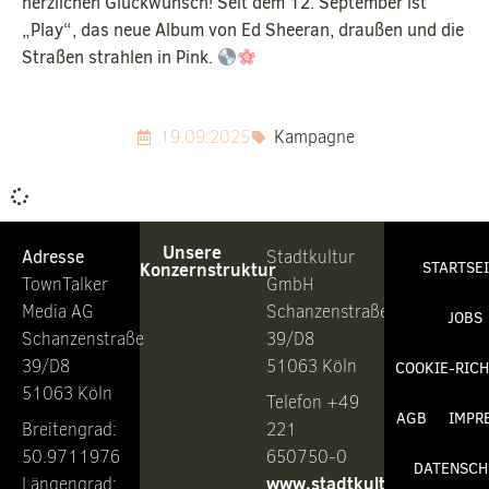
herzlichen Glückwunsch! Seit dem 12. September ist
„Play“, das neue Album von Ed Sheeran, draußen und die
Straßen strahlen in Pink.
19.09.2025
Kampagne
Unsere
Adresse
Stadtkultur
Konzernstruktur
STARTSE
TownTalker
GmbH
Media AG
Schanzenstraße
JOBS
Schanzenstraße
39/D8
39/D8
51063 Köln
COOKIE-RICH
51063 Köln
Telefon +49
AGB
IMPR
Breitengrad:
221
50.9711976
650750-0
DATENSCH
www.stadtkultur.de
Längengrad: