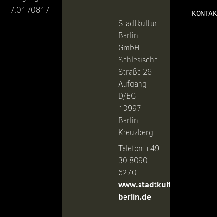
7.0170817
KONTAK
Stadtkultur
Berlin
GmbH
Schlesische
Straße 26
Aufgang
D/EG
10997
Berlin
Kreuzberg
Telefon +49
30 8090
6270
www.stadtkultur-
berlin.de