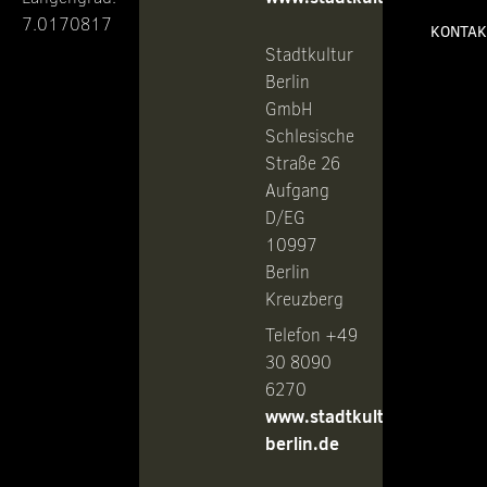
7.0170817
KONTAK
Stadtkultur
Berlin
GmbH
Schlesische
Straße 26
Aufgang
D/EG
10997
Berlin
Kreuzberg
Telefon +49
30 8090
6270
www.stadtkultur-
berlin.de