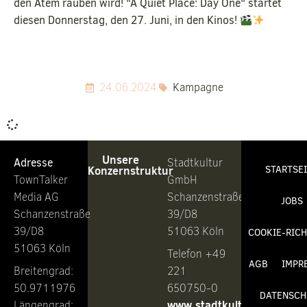
den Atem rauben wird! "A Quiet Place: Day One" startet
diesen Donnerstag, den 27. Juni, in den Kinos!
24.06.2024
Kampagne
Unsere
Adresse
Stadtkultur
Konzernstruktur
STARTSE
TownTalker
GmbH
Media AG
Schanzenstraße
JOBS
Schanzenstraße
39/D8
39/D8
51063 Köln
COOKIE-RICH
51063 Köln
Telefon +49
AGB
IMPR
Breitengrad:
221
50.9711976
650750-0
DATENSCH
www.stadtkultur.de
Längengrad: