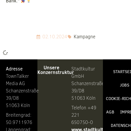
Bank."
02.10.2024
Kampagne
Unsere
Adresse
Stadtkultur
Konzernstruktur
STARTSE
TownTalker
GmbH
Media AG
Schanzenstraße
JOBS
Schanzenstraße
39/D8
39/D8
51063 Köln
COOKIE-RICH
51063 Köln
Telefon +49
AGB
IMPR
Breitengrad:
221
50.9711976
650750-0
DATENSCH
www.stadtkultur.de
Längengrad: