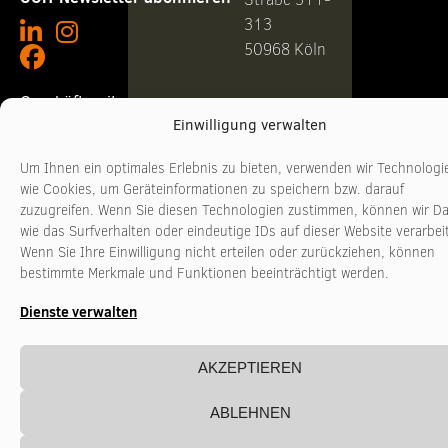
313
50968 Köln
Geschäftszeiten
Telefon +49
Einwilligung verwalten
221
Montag - Donnerstag
10:00 - 17:00 Uhr
3481017
Um Ihnen ein optimales Erlebnis zu bieten, verwenden wir Technologi
Freitag
10:00 - 16:00 Uhr
www.stadtkultur-
wie Cookies, um Geräteinformationen zu speichern bzw. darauf
nrw.de
zuzugreifen. Wenn Sie diesen Technologien zustimmen, können wir D
wie das Surfverhalten oder eindeutige IDs auf dieser Website verarbei
Wenn Sie Ihre Einwilligung nicht erteilen oder zurückziehen, können
bestimmte Merkmale und Funktionen beeinträchtigt werden.
Dienste verwalten
AKZEPTIEREN
ABLEHNEN