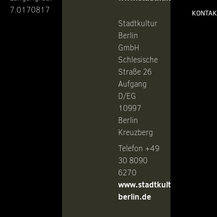
7.0170817
KONTAK
Stadtkultur
Berlin
GmbH
Schlesische
Straße 26
Aufgang
D/EG
10997
Berlin
Kreuzberg
Telefon +49
30 8090
6270
www.stadtkultur-
berlin.de