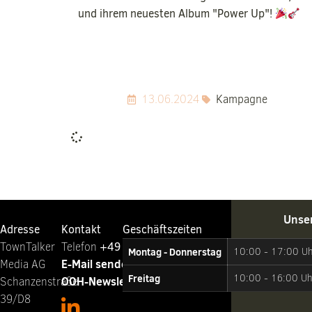
und ihrem neuesten Album "Power Up"!
13.06.2024
Kampagne
Unse
Adresse
Kontakt
Geschäftszeiten
TownTalker
Telefon ‭
+49 221 65064-0
Montag - Donnerstag
10:00 - 17:00 U
E-Mail senden
Media AG
Freitag
10:00 - 16:00 Uh
OOH-Newsletter abonnieren
Schanzenstraße
39/D8