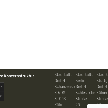
Stadtkultur
Stadtkultur
Stadtk
re Konzernstruktur
GmbH
Berlin
Stuttg
Schanzenstraße
GmbH
GmbH
hr
39/D8
Schlesische
Kölner
r
51063
Straße
Straße
Köln
26
28