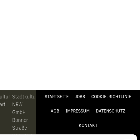
ultur
Stadtkultur
STARTSEITE
JOBS
COOKIE-RICHTLINIE
art
NRW
AGB
IMPRESSUM
DATENSCHUTZ
GmbH
Bonner
KONTAKT
Straße
311-313