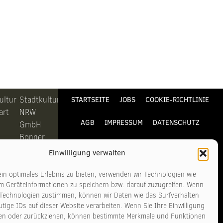
ultur
Stadtkultur
STARTSEITE
JOBS
COOKIE-RICHTLINIE
art
NRW
AGB
IMPRESSUM
DATENSCHUTZ
GmbH
Bonner
KONTAKT
Straße
Einwilligung verwalten
311-313
6
50968
in optimales Erlebnis zu bieten, verwenden wir Technologien wie
m Geräteinformationen zu speichern bzw. darauf zuzugreifen. Wenn
art
Köln
 Technologien zustimmen, können wir Daten wie das Surfverhalten
tige IDs auf dieser Website verarbeiten. Wenn Sie Ihre Einwilligung
ilen oder zurückziehen, können bestimmte Merkmale und Funktionen
n
Telefon