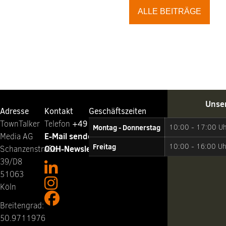
ALLE BEITRÄGE
Unse
Adresse
Kontakt
Geschäftszeiten
TownTalker
Telefon ‭
+49 221 65064-0
Montag - Donnerstag
10:00 - 17:00 U
E-Mail senden
Media AG
Freitag
10:00 - 16:00 Uh
OOH-Newsletter abonnieren
Schanzenstraße
39/D8
51063
Köln
Breitengrad:
50.9711976