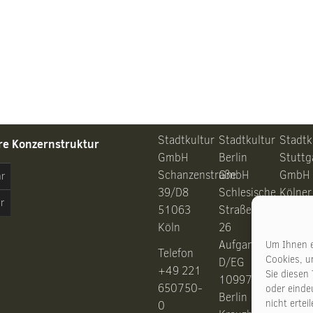
Stadtkultur
Stadtkultur
Stadtk
re Konzernstruktur
GmbH
Berlin
Stuttg
Schanzenstraße
GmbH
GmbH
hr
39/D8
Schlesische
Kölner
r
51063
Straße
Straße
Köln
26
28
Aufgang
7037
Um Ihnen e
Telefon
Cookies, u
D/EG
Stuttg
+49 221
Sie diesen
10997
650750-
oder eindeu
Berlin
nicht erte
0
Telefo