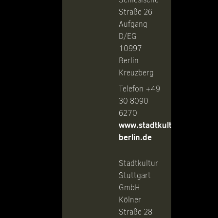
Straße 26
Aufgang
D/EG
10997
Berlin
Kreuzberg
Telefon +49
30 8090
6270
www.stadtkultur-
berlin.de
Stadtkultur
Stuttgart
GmbH
Kölner
Straße 28