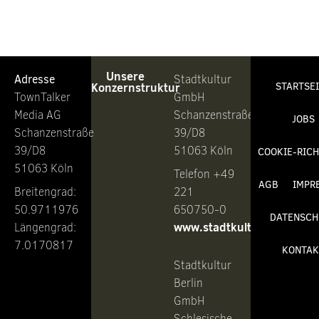
Unsere
Adresse
Stadtkultur
Konzernstruktur
STARTSE
TownTalker
GmbH
Media AG
Schanzenstraße
JOBS
Schanzenstraße
39/D8
39/D8
51063 Köln
COOKIE-RICH
51063 Köln
Telefon +49
AGB
IMPR
Breitengrad:
221
50.9711976
650750-0
DATENSCH
www.stadtkultur.de
Längengrad:
7.0170817
KONTAK
Stadtkultur
Berlin
GmbH
Schlesische