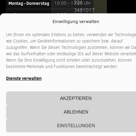
221
Montag - Donnerstag
10:00 - 17:00 Uhr
3481017
Freitag
10:00 - 16:00 Uhr
www.stadtkultur-
Einwilligung verwalten
nrw.de
Um Ihnen ein optimales Erlebnis zu bieten, verwenden wir Technologi
wie Cookies, um Geräteinformationen zu speichern bzw. darauf
zuzugreifen. Wenn Sie diesen Technologien zustimmen, können wir D
wie das Surfverhalten oder eindeutige IDs auf dieser Website verarbei
Wenn Sie Ihre Einwilligung nicht erteilen oder zurückziehen, können
bestimmte Merkmale und Funktionen beeinträchtigt werden.
Dienste verwalten
AKZEPTIEREN
ABLEHNEN
EINSTELLUNGEN