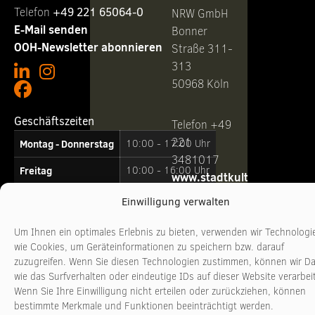
Telefon ‭
+49 221 65064-0
NRW GmbH
E-Mail senden
Bonner
OOH-Newsletter abonnieren
Straße 311-
313
50968 Köln
Geschäftszeiten
Telefon +49
221
Montag - Donnerstag
10:00 - 17:00 Uhr
3481017
Freitag
10:00 - 16:00 Uhr
www.stadtkultur-
nrw.de
Einwilligung verwalten
Um Ihnen ein optimales Erlebnis zu bieten, verwenden wir Technologi
wie Cookies, um Geräteinformationen zu speichern bzw. darauf
zuzugreifen. Wenn Sie diesen Technologien zustimmen, können wir D
wie das Surfverhalten oder eindeutige IDs auf dieser Website verarbei
Wenn Sie Ihre Einwilligung nicht erteilen oder zurückziehen, können
bestimmte Merkmale und Funktionen beeinträchtigt werden.