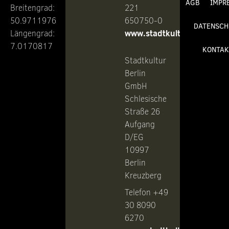
AGB
IMPR
Breitengrad:
221
50.9711976
650750-0
DATENSCH
www.stadtkultur.de
Längengrad:
7.0170817
KONTAK
Stadtkultur
Berlin
GmbH
Schlesische
Straße 26
Aufgang
D/EG
10997
Berlin
Kreuzberg
Telefon +49
30 8090
6270