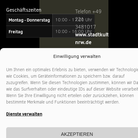
Geschäftszeiten
Telefon +49
221
Montag - Donnerstag
10:00 - 17:00 Uhr
3481017
Freitag
10:00 - 16:00 Uhr
www.stadtkultur-
nrw.de
Einwilligung verwalten
Um Ihnen ein optimales Erlebnis zu bieten, verwenden wir Technologi
wie Cookies, um Geräteinformationen zu speichern bzw. darauf
zuzugreifen. Wenn Sie diesen Technologien zustimmen, können wir D
wie das Surfverhalten oder eindeutige IDs auf dieser Website verarbei
Wenn Sie Ihre Einwilligung nicht erteilen oder zurückziehen, können
bestimmte Merkmale und Funktionen beeinträchtigt werden.
Dienste verwalten
AKZEPTIEREN