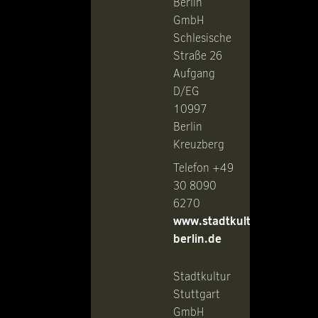
Berlin
GmbH
Schlesische
Straße 26
Aufgang
D/EG
10997
Berlin
Kreuzberg
Telefon +49
30 8090
6270
www.stadtkultur-
berlin.de
Stadtkultur
Stuttgart
GmbH