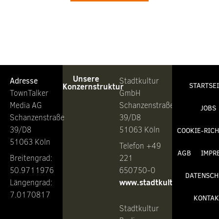
Unsere
Adresse
Stadtkultur
Konzernstruktur
STARTSE
TownTalker
GmbH
Media AG
Schanzenstraße
JOBS
Schanzenstraße
39/D8
39/D8
51063 Köln
COOKIE-RICH
51063 Köln
Telefon +49
AGB
IMPR
Breitengrad:
221
50.9711976
650750-0
DATENSCH
www.stadtkultur.de
Längengrad:
7.0170817
KONTAK
Stadtkultur