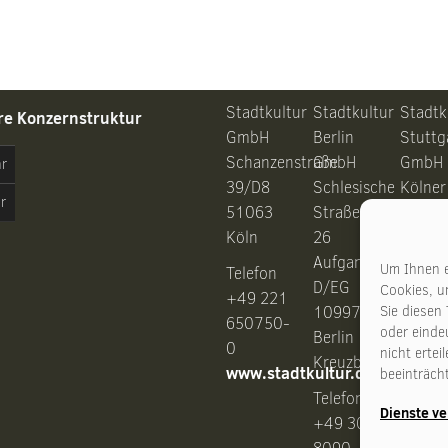
Stadtkultur
Stadtkultur
Stadtk
re Konzernstruktur
GmbH
Berlin
Stuttg
Schanzenstraße
GmbH
GmbH
hr
39/D8
Schlesische
Kölner
r
51063
Straße
Straße
Köln
26
28
Aufgang
7037
Um Ihnen e
Telefon
D/EG
Stuttg
Cookies, u
+49 221
10997
Sie diesen
650750-
oder eindeu
Berlin
0
Telefo
nicht erte
Kreuzberg
www.stadtkultur.de
+49 7
beeinträch
Telefon
53069
Dienste v
www.s
+49 30