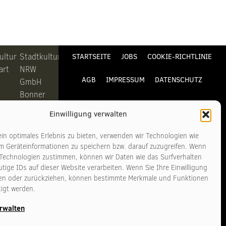
ultur
Stadtkultur
STARTSEITE
JOBS
COOKIE-RICHTLINIE
art
NRW
AGB
IMPRESSUM
DATENSCHUTZ
GmbH
Bonner
KONTAKT
Straße
Einwilligung verwalten
311-313
6
50968
in optimales Erlebnis zu bieten, verwenden wir Technologien wie
art
Köln
m Geräteinformationen zu speichern bzw. darauf zuzugreifen. Wenn
 Technologien zustimmen, können wir Daten wie das Surfverhalten
tige IDs auf dieser Website verarbeiten. Wenn Sie Ihre Einwilligung
n
Telefon
ilen oder zurückziehen, können bestimmte Merkmale und Funktionen
11
+49 221
tigt werden.
140
3481017
erwalten
tadtkultur-
www.stadtkultur-