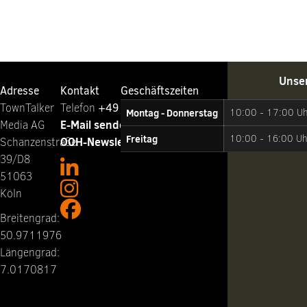
Unse
Adresse
Kontakt
Geschäftszeiten
TownTalker
Telefon ‭
+49 221 65064-0
Montag - Donnerstag
10:00 - 17:00 U
E-Mail senden
Media AG
Freitag
10:00 - 16:00 Uh
OOH-Newsletter abonnieren
Schanzenstraße
39/D8
51063
Köln
Breitengrad:
50.9711976
Längengrad:
7.0170817