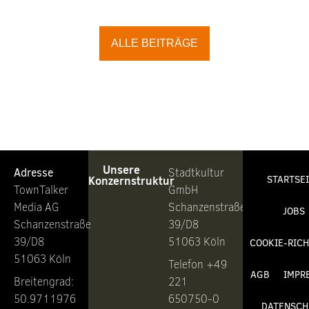
ALLE BEITRÄGE
Unsere
Adresse
Stadtkultur
Konzernstruktur
STARTSE
TownTalker
GmbH
Media AG
Schanzenstraße
JOBS
Schanzenstraße
39/D8
39/D8
51063 Köln
COOKIE-RICH
51063 Köln
Telefon +49
AGB
IMPR
Breitengrad:
221
50.9711976
650750-0
DATENSCH