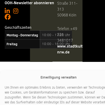
OOH-Newsletter abonnieren
Straße 311-
313
50968 Köln
Geschäftszeiten
Telefon +49
221
Montag - Donnerstag
10:00 - 17:00 Uhr
3481017
Freitag
10:00 - 16:00 Uhr
www.stadtkultur-
nrw.de
Einwilligung verwalten
Um Ihnen ein optimales Erlebnis zu bieten, verwenden wir Technologi
wie Cookies, um Geräteinformationen zu speichern bzw. darauf
zuzugreifen. Wenn Sie diesen Technologien zustimmen, können wir D
wie das Surfverhalten oder eindeutige IDs auf dieser Website verarbei