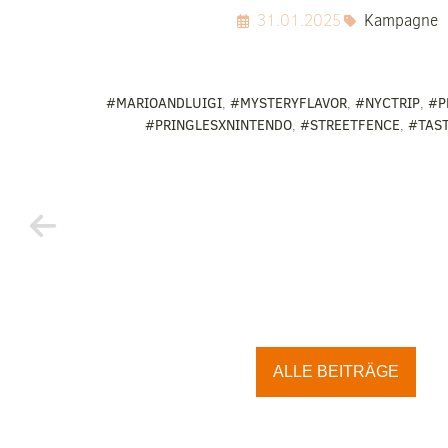
31.01.2025
Kampagne
#MARIOANDLUIGI
,
#MYSTERYFLAVOR
,
#NYCTRIP
,
#P
#PRINGLESXNINTENDO
,
#STREETFENCE
,
#TAS
ALLE BEITRÄGE