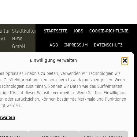
ultur
Stadtkultur
STARTSEITE
JOBS
COOKIE-RICHTLINIE
art
NRW
AGB
IMPRESSUM
DATENSCHUTZ
GmbH
Bonner
KONTAKT
Einwilligung verwalten
Straße
311-313
in optimales Erlebnis zu bieten, verwenden wir Technologien wie
6
50968
m Geräteinformationen zu speichern bzw. darauf zuzugreifen. Wenn
art
Köln
 Technologien zustimmen, können wir Daten wie das Surfverhalten
tige IDs auf dieser Website verarbeiten. Wenn Sie Ihre Einwilligung
ilen oder zurückziehen, können bestimmte Merkmale und Funktionen
n
Telefon
tigt werden.
11
+49 221
erwalten
140
3481017
tadtkultur-
www.stadtkultur-
art.de
nrw.de