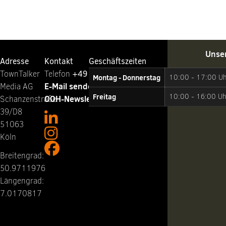
Unse
Adresse
Kontakt
Geschäftszeiten
TownTalker
Telefon ‭
+49 221 65064-0
Montag - Donnerstag
10:00 - 17:00 U
E-Mail senden
Media AG
Freitag
10:00 - 16:00 Uh
OOH-Newsletter abonnieren
Schanzenstraße
39/D8
51063
Köln
Breitengrad:
50.9711976
Längengrad:
7.0170817