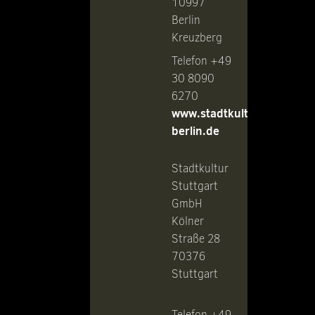
10997
Berlin
Kreuzberg
Telefon +49
30 8090
6270
www.stadtkultur-
berlin.de
Stadtkultur
Stuttgart
GmbH
Kölner
Straße 28
70376
Stuttgart
Telefon +49