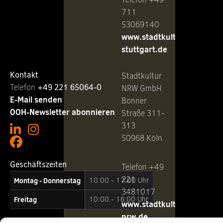
711
53069140
www.stadtkultur-
stuttgart.de
Kontakt
Stadtkultur
Telefon ‭
+49 221 65064-0
NRW GmbH
E-Mail senden
Bonner
OOH-Newsletter abonnieren
Straße 311-
313
50968 Köln
Geschäftszeiten
Telefon +49
221
Montag - Donnerstag
10:00 - 17:00 Uhr
3481017
Freitag
10:00 - 16:00 Uhr
www.stadtkultur-
nrw.de