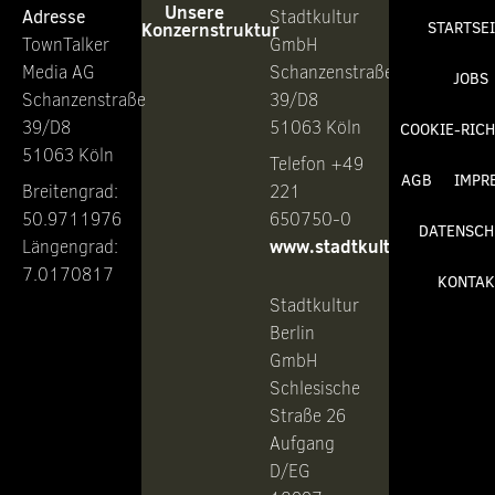
Unsere
Adresse
Stadtkultur
Konzernstruktur
STARTSE
TownTalker
GmbH
Media AG
Schanzenstraße
JOBS
Schanzenstraße
39/D8
39/D8
51063 Köln
COOKIE-RICH
51063 Köln
Telefon +49
AGB
IMPR
Breitengrad:
221
50.9711976
650750-0
DATENSCH
www.stadtkultur.de
Längengrad:
7.0170817
KONTAK
Stadtkultur
Berlin
GmbH
Schlesische
Straße 26
Aufgang
D/EG