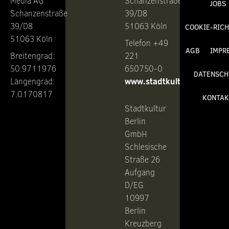
Media AG
Schanzenstraße
JOBS
Schanzenstraße
39/D8
39/D8
51063 Köln
COOKIE-RICH
51063 Köln
Telefon +49
AGB
IMPR
Breitengrad:
221
50.9711976
650750-0
DATENSCH
www.stadtkultur.de
Längengrad:
7.0170817
KONTAK
Stadtkultur
Berlin
GmbH
Schlesische
Straße 26
Aufgang
D/EG
10997
Berlin
Kreuzberg