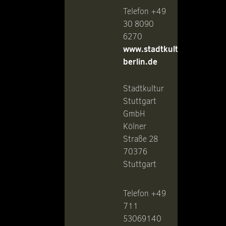
Telefon +49
30 8090
6270
www.stadtkultur-
berlin.de
Stadtkultur
Stuttgart
GmbH
Kölner
Straße 28
70376
Stuttgart
Telefon +49
711
53069140