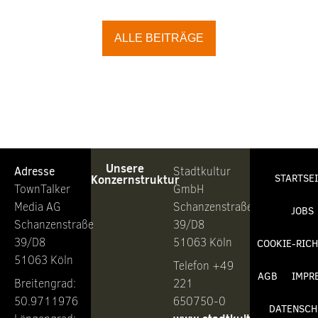
ALLE BEITRÄGE
Unsere
Adresse
Stadtkultur
Konzernstruktur
STARTSE
TownTalker
GmbH
Media AG
Schanzenstraße
JOBS
Schanzenstraße
39/D8
39/D8
51063 Köln
COOKIE-RICH
51063 Köln
Telefon +49
AGB
IMPR
Breitengrad:
221
50.9711976
650750-0
DATENSCH