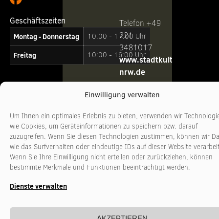
Geschäftszeiten
Telefon +49
221
Montag - Donnerstag
10:00 - 17:00 Uhr
3481017
Freitag
10:00 - 16:00 Uhr
www.stadtkultur-
nrw.de
Einwilligung verwalten
Um Ihnen ein optimales Erlebnis zu bieten, verwenden wir Technologi
wie Cookies, um Geräteinformationen zu speichern bzw. darauf
zuzugreifen. Wenn Sie diesen Technologien zustimmen, können wir D
wie das Surfverhalten oder eindeutige IDs auf dieser Website verarbei
Wenn Sie Ihre Einwilligung nicht erteilen oder zurückziehen, können
bestimmte Merkmale und Funktionen beeinträchtigt werden.
Dienste verwalten
AKZEPTIEREN