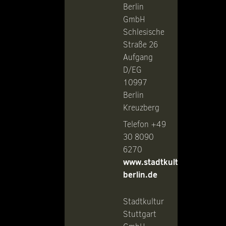
Berlin
GmbH
Schlesische
Straße 26
Aufgang
D/EG
10997
Berlin
Kreuzberg
Telefon +49
30 8090
6270
www.stadtkultur-
berlin.de
Stadtkultur
Stuttgart