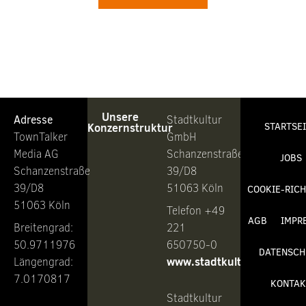
Unsere
Adresse
Stadtkultur
Konzernstruktur
STARTSE
TownTalker
GmbH
Media AG
Schanzenstraße
JOBS
Schanzenstraße
39/D8
39/D8
51063 Köln
COOKIE-RICH
51063 Köln
Telefon +49
AGB
IMPR
Breitengrad:
221
50.9711976
650750-0
DATENSCH
www.stadtkultur.de
Längengrad:
7.0170817
KONTAK
Stadtkultur