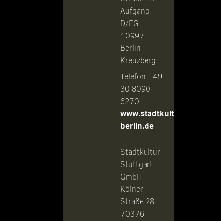
Aufgang
D/EG
10997
Berlin
Kreuzberg
Telefon +49
30 8090
6270
www.stadtkultur-
berlin.de
Stadtkultur
Stuttgart
GmbH
Kölner
Straße 28
70376