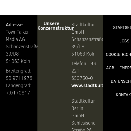
Unsere
Adresse
Stadtkultur
Konzernstruktur
STARTSE
TownTalker
GmbH
Media AG
Schanzenstraße
JOBS
Schanzenstraße
39/D8
39/D8
51063 Köln
COOKIE-RICH
51063 Köln
Telefon +49
AGB
IMPR
Breitengrad:
221
50.9711976
650750-0
DATENSCH
www.stadtkultur.de
Längengrad:
7.0170817
KONTAK
Stadtkultur
Berlin
GmbH
Schlesische
Straße 26