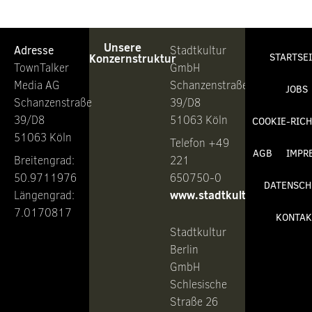
Unsere
Adresse
Stadtkultur
Konzernstruktur
STARTSE
TownTalker
GmbH
Media AG
Schanzenstraße
JOBS
Schanzenstraße
39/D8
39/D8
51063 Köln
COOKIE-RICH
51063 Köln
Telefon +49
AGB
IMPR
Breitengrad:
221
50.9711976
650750-0
DATENSCH
www.stadtkultur.de
Längengrad:
7.0170817
KONTAK
Stadtkultur
Berlin
GmbH
Schlesische
Straße 26