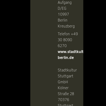
Aufgang
D/EG
10997
Berlin
Kreuzberg
Telefon +49
30 8090
6270
www.stadtkultur-
berlin.de
Stadtkultur
Stuttgart
GmbH
Kölner
Straße 28
70376
Stuttgart