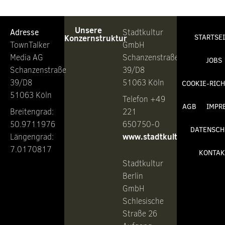
Unsere
Adresse
Stadtkultur
Konzernstruktur
STARTSE
TownTalker
GmbH
Media AG
Schanzenstraße
JOBS
Schanzenstraße
39/D8
39/D8
51063 Köln
COOKIE-RICH
51063 Köln
Telefon +49
AGB
IMPR
Breitengrad:
221
50.9711976
650750-0
DATENSCH
www.stadtkultur.de
Längengrad:
7.0170817
KONTAK
Stadtkultur
Berlin
GmbH
Schlesische
Straße 26