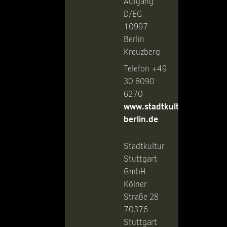
Aufgang
D/EG
10997
Berlin
Kreuzberg
Telefon +49
30 8090
6270
www.stadtkultur-
berlin.de
Stadtkultur
Stuttgart
GmbH
Kölner
Straße 28
70376
Stuttgart