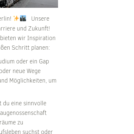
rlin!
Unsere
arriere und Zukunft!
ieten wir Inspiration
roßen Schritt planen:
tudium oder ein Gap
t oder neue Wege
 und Möglichkeiten, um
du eine sinnvolle
baugenossenschaft
träume zu
ufsleben suchst oder