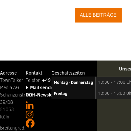
ALLE BEITRÄGE
Unse
Adresse
Kontakt
Geschäftszeiten
TownTalker
Telefon ‭
+49 221 65064-0
Montag - Donnerstag
10:00 - 17:00 U
E-Mail senden
Media AG
Freitag
10:00 - 16:00 Uh
OOH-Newsletter abonnieren
Schanzenstraße
39/D8
51063
Köln
Breitengrad: