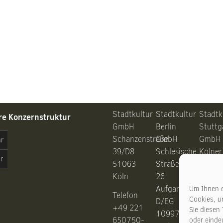
Stadtkultur
Stadtkultur
Stadtk
re Konzernstruktur
GmbH
Berlin
Stuttg
Schanzenstraße
GmbH
GmbH
hr
39/D8
Schlesische
Kölner
r
51063
Straße
Straße
Köln
26
28
Aufgang
7037
Um Ihnen e
Telefon
Cookies, u
D/EG
Stuttg
+49 221
Sie diesen
10997
650750-
oder eindeu