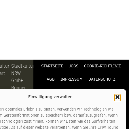
ultur
Stadtkultur
STARTSEITE
JOBS
COOKIE-RICHTLINIE
art
NRW
AGB
IMPRESSUM
DATENSCHUTZ
GmbH
Bonner
KONTAKT
Straße
Einwilligung verwalten
311-313
6
50968
in optimales Erlebnis zu bieten, verwenden wir Technologien wie
m Geräteinformationen zu speichern bzw. darauf zuzugreifen. Wenn
art
Köln
 Technologien zustimmen, können wir Daten wie das Surfverhalten
tige IDs auf dieser Website verarbeiten. Wenn Sie Ihre Einwilligung