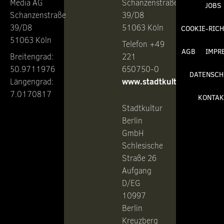
Media AG
Schanzenstraße
JOBS
Schanzenstraße
39/D8
39/D8
51063 Köln
COOKIE-RICH
51063 Köln
Telefon +49
AGB
IMPR
Breitengrad:
221
50.9711976
650750-0
DATENSCH
www.stadtkultur.de
Längengrad:
7.0170817
KONTAK
Stadtkultur
Berlin
GmbH
Schlesische
Straße 26
Aufgang
D/EG
10997
Berlin
Kreuzberg