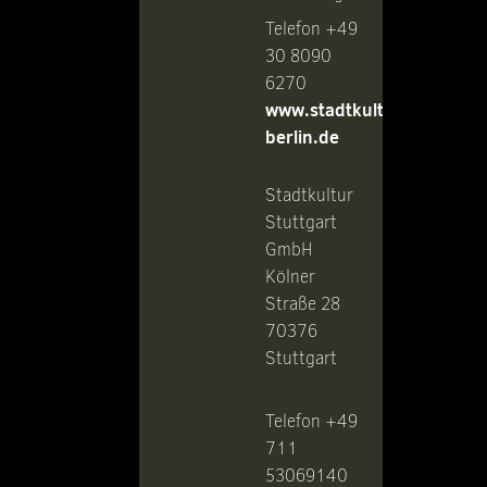
Telefon +49
30 8090
6270
www.stadtkultur-
berlin.de
Stadtkultur
Stuttgart
GmbH
Kölner
Straße 28
70376
Stuttgart
Telefon +49
711
53069140