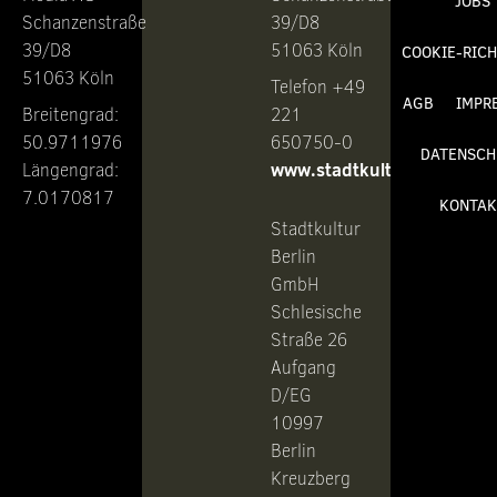
JOBS
Schanzenstraße
39/D8
39/D8
51063 Köln
COOKIE-RICH
51063 Köln
Telefon +49
AGB
IMPR
Breitengrad:
221
50.9711976
650750-0
DATENSCH
www.stadtkultur.de
Längengrad:
7.0170817
KONTAK
Stadtkultur
Berlin
GmbH
Schlesische
Straße 26
Aufgang
D/EG
10997
Berlin
Kreuzberg