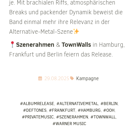
je. Mit brachialen Riffs, atmosphärischen
Breaks und packender Dynamik beweist die
Band einmal mehr ihre Relevanz in der
Alternative-Metal-Szene
Szenerahmen
TownWalls
&
in Hamburg,
Frankfurt und Berlin feiern das Release.
29.08.2025
Kampagne
#ALBUMRELEASE
,
#ALTERNATIVEMETAL
,
#BERLIN
,
#DEFTONES
,
#FRANKFURT
,
#HAMBURG
,
#OOH
,
#PRIVATEMUSIC
,
#SZENERAHMEN
,
#TOWNWALL
,
#WARNER MUSIC