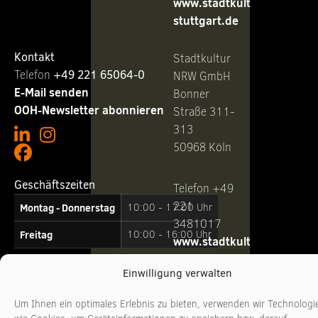
www.stadtkultur-
stuttgart.de
Kontakt
Stadtkultur
Telefon ‭
+49 221 65064-0
NRW GmbH
E-Mail senden
Bonner
OOH-Newsletter abonnieren
Straße 311-
313
50968 Köln
Geschäftszeiten
Telefon +49
221
Montag - Donnerstag
10:00 - 17:00 Uhr
3481017
Freitag
10:00 - 16:00 Uhr
www.stadtkultur-
nrw.de
Einwilligung verwalten
Um Ihnen ein optimales Erlebnis zu bieten, verwenden wir Technologi