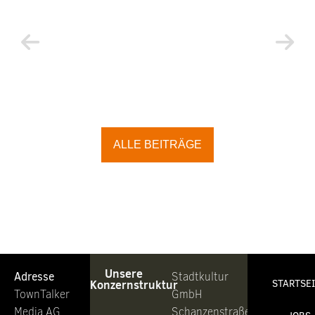
ALLE BEITRÄGE
Unsere
Adresse
Stadtkultur
Konzernstruktur
STARTSE
TownTalker
GmbH
Media AG
Schanzenstraße