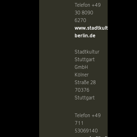
Telefon +49
30 8090
6270
www.stadtkultur-
berlin.de
Stadtkultur
Stuttgart
GmbH
Kölner
Straße 28
70376
Stuttgart
Telefon +49
711
53069140