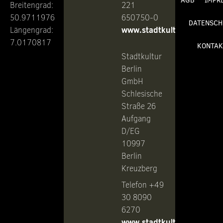
AGB
IMPR
Breitengrad:
221
50.9711976
650750-0
DATENSCH
www.stadtkultur.de
Längengrad:
7.0170817
KONTAK
Stadtkultur
Berlin
GmbH
Schlesische
Straße 26
Aufgang
D/EG
10997
Berlin
Kreuzberg
Telefon +49
30 8090
6270
www.stadtkultur-