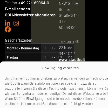
Telefon ‭
+49 221 65064-0
NRW GmbH
E-Mail senden
Bonner
OOH-Newsletter abonnieren
Straße 311-
313
50968 Köln
Geschäftszeiten
Telefon +49
221
Montag - Donnerstag
10:00 - 17:00 Uhr
3481017
Freitag
10:00 - 16:00 Uhr
www.stadtkultur-
nrw.de
Einwilligung verwalten
Um Ihnen ein optimales Erlebnis zu bieten, verwenden wir Technologi
wie Cookies, um Geräteinformationen zu speichern bzw. darauf
zuzugreifen. Wenn Sie diesen Technologien zustimmen, können wir D
wie das Surfverhalten oder eindeutige IDs auf dieser Website verarbei
Wenn Sie Ihre Einwilligung nicht erteilen oder zurückziehen, können
bestimmte Merkmale und Funktionen beeinträchtigt werden.