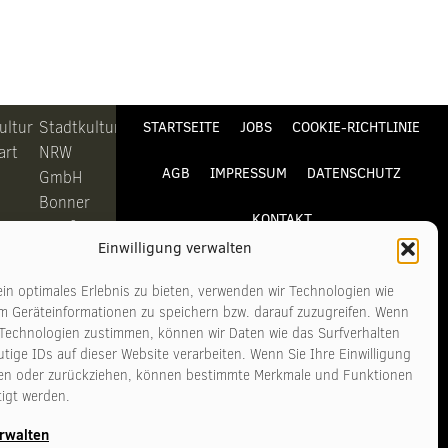
ultur
Stadtkultur
STARTSEITE
JOBS
COOKIE-RICHTLINIE
art
NRW
AGB
IMPRESSUM
DATENSCHUTZ
GmbH
Bonner
KONTAKT
Straße
Einwilligung verwalten
311-313
6
50968
in optimales Erlebnis zu bieten, verwenden wir Technologien wie
art
Köln
m Geräteinformationen zu speichern bzw. darauf zuzugreifen. Wenn
 Technologien zustimmen, können wir Daten wie das Surfverhalten
tige IDs auf dieser Website verarbeiten. Wenn Sie Ihre Einwilligung
n
Telefon
ilen oder zurückziehen, können bestimmte Merkmale und Funktionen
11
+49 221
tigt werden.
140
3481017
erwalten
tadtkultur-
www.stadtkultur-