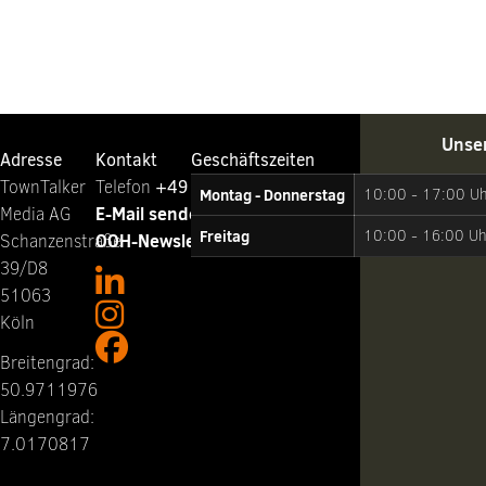
Unse
Adresse
Kontakt
Geschäftszeiten
TownTalker
Telefon ‭
+49 221 65064-0
Montag - Donnerstag
10:00 - 17:00 U
E-Mail senden
Media AG
Freitag
10:00 - 16:00 Uh
OOH-Newsletter abonnieren
Schanzenstraße
39/D8
51063
Köln
Breitengrad:
50.9711976
Längengrad:
7.0170817