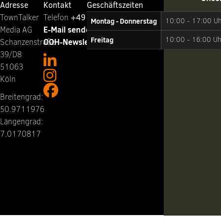
Adresse
Kontakt
Geschäftszeiten
TownTalker
Telefon ‭
+49 221 65064-0
Montag - Donnerstag
10:00 - 17:00 U
E-Mail senden
Media AG
Freitag
10:00 - 16:00 Uh
OOH-Newsletter abonnieren
Schanzenstraße
39/D8
51063
Köln
Breitengrad:
50.9711976
Längengrad:
7.0170817