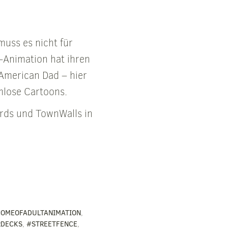
muss es nicht für
-Animation hat ihren
 American Dad – hier
rmlose Cartoons.
rds und TownWalls in
OMEOFADULTANIMATION
,
RDECKS
,
#STREETFENCE
,