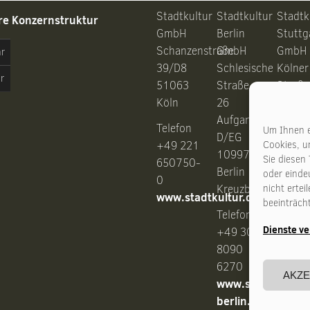
Stadtkultur
Stadtkultur
Stadtk
re Konzernstruktur
GmbH
Berlin
Stuttg
Schanzenstraße
GmbH
GmbH
hr
39/D8
Schlesische
Kölner
r
51063
Straße
Straße
Köln
26
28
Aufgang
7037
Telefon
Um Ihnen e
D/EG
Stuttg
+49 221
Cookies, u
10997
Sie diesen
650750-
Berlin
oder eindeu
0
Telefo
nicht erte
Kreuzberg
www.stadtkultur.de
+49 7
beeinträch
Telefon
53069
Dienste v
www.s
+49 30
stuttg
8090
6270
AKZE
www.stadtkultur-
berlin.de