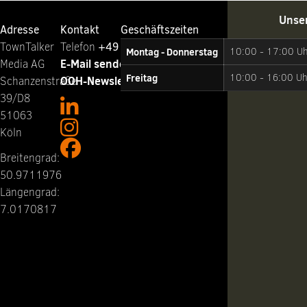
Unse
Adresse
Kontakt
Geschäftszeiten
TownTalker
Telefon ‭
+49 221 65064-0
Montag - Donnerstag
10:00 - 17:00 U
E-Mail senden
Media AG
Freitag
10:00 - 16:00 Uh
OOH-Newsletter abonnieren
Schanzenstraße
39/D8
51063
Köln
Breitengrad:
50.9711976
Längengrad:
7.0170817