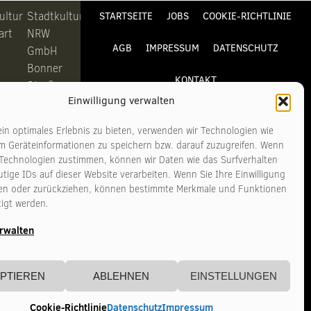
ultur
Stadtkultur
STARTSEITE
JOBS
COOKIE-RICHTLINIE
art
NRW
AGB
IMPRESSUM
DATENSCHUTZ
GmbH
Bonner
KONTAKT
Straße
Einwilligung verwalten
311-313
6
50968
in optimales Erlebnis zu bieten, verwenden wir Technologien wie
art
Köln
m Geräteinformationen zu speichern bzw. darauf zuzugreifen. Wenn
 Technologien zustimmen, können wir Daten wie das Surfverhalten
tige IDs auf dieser Website verarbeiten. Wenn Sie Ihre Einwilligung
n
Telefon
ilen oder zurückziehen, können bestimmte Merkmale und Funktionen
11
+49 221
tigt werden.
140
3481017
erwalten
tadtkultur-
www.stadtkultur-
art.de
nrw.de
PTIEREN
ABLEHNEN
EINSTELLUNGEN
Cookie-Richtlinie
Datenschutz
Impressum