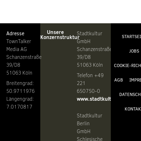
Unsere
Adresse
Stadtkultur
Konzernstruktur
STARTSE
TownTalker
GmbH
Media AG
Schanzenstraße
JOBS
Schanzenstraße
39/D8
39/D8
51063 Köln
COOKIE-RICH
51063 Köln
Telefon +49
AGB
IMPR
Breitengrad:
221
50.9711976
650750-0
DATENSCH
www.stadtkultur.de
Längengrad:
7.0170817
KONTAK
Stadtkultur
Berlin
GmbH
Schlesische