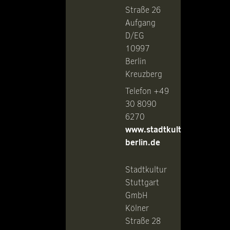
Straße 26
Aufgang
D/EG
10997
Berlin
Kreuzberg
Telefon +49
30 8090
6270
www.stadtkultur-
berlin.de
Stadtkultur
Stuttgart
GmbH
Kölner
Straße 28