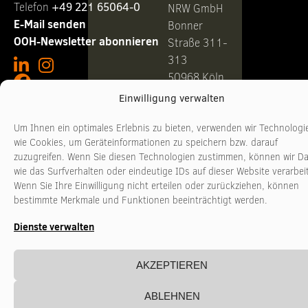
Telefon ‭
+49 221 65064-0
NRW GmbH
E-Mail senden
Bonner
OOH-Newsletter abonnieren
Straße 311-
313
50968 Köln
Einwilligung verwalten
Geschäftszeiten
Telefon +49
Um Ihnen ein optimales Erlebnis zu bieten, verwenden wir Technologi
221
Montag - Donnerstag
10:00 - 17:00 Uhr
wie Cookies, um Geräteinformationen zu speichern bzw. darauf
3481017
zuzugreifen. Wenn Sie diesen Technologien zustimmen, können wir D
Freitag
10:00 - 16:00 Uhr
www.stadtkultur-
wie das Surfverhalten oder eindeutige IDs auf dieser Website verarbei
nrw.de
Wenn Sie Ihre Einwilligung nicht erteilen oder zurückziehen, können
bestimmte Merkmale und Funktionen beeinträchtigt werden.
Dienste verwalten
AKZEPTIEREN
ABLEHNEN