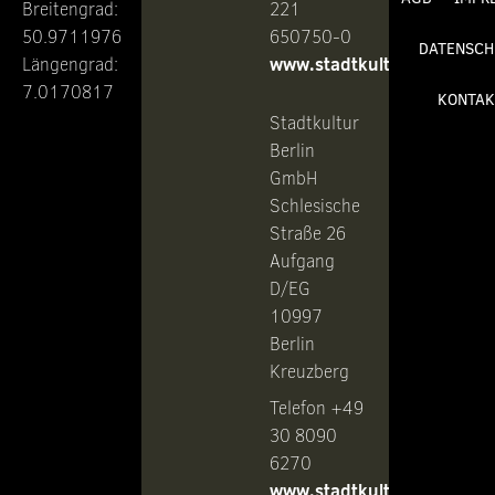
Breitengrad:
221
50.9711976
650750-0
DATENSCH
www.stadtkultur.de
Längengrad:
7.0170817
KONTAK
Stadtkultur
Berlin
GmbH
Schlesische
Straße 26
Aufgang
D/EG
10997
Berlin
Kreuzberg
Telefon +49
30 8090
6270
www.stadtkultur-